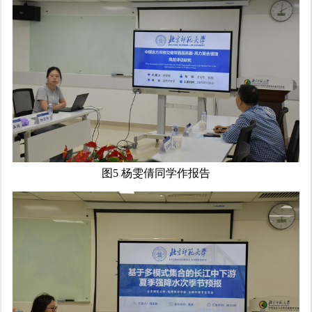
图5 杨雯倩同学作报告