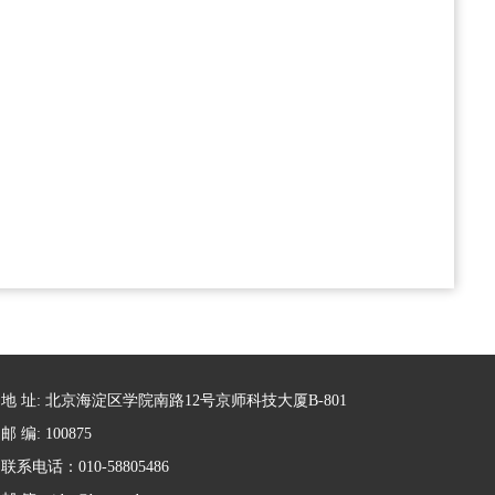
地 址: 北京海淀区学院南路12号京师科技大厦B-801
邮 编: 100875
联系电话：010-58805486