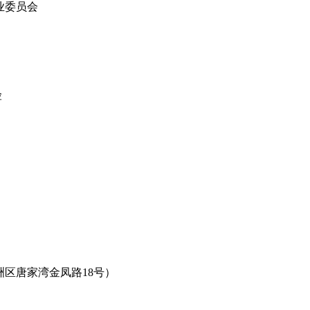
业委员会
险
区唐家湾金凤路18号）