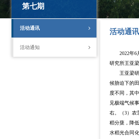
第七期
活动通讯
活动通
活动通知
2022
研究所王亚梁
王亚梁
候胁迫下的
度不同，其
见极端气候事
右。（3）
稻分蘖，降
水稻光合同