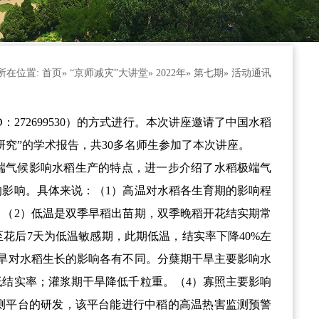
所在位置:
首页
»
“京师减灾”大讲堂
»
2022年
»
第七期
» 活动通讯
D：272699530）的方式进行。本次讲座邀请了中国水稻
究”的学术报告，共30多名师生参加了本次讲座。
端气候影响水稻生产的特点，进一步介绍了水稻极端气
影响。具体来说：（1）高温对水稻各生育期的影响程
（2）低温是双季早稻出苗期，双季晚稻开花结实期常
花后7天为低温敏感期，此期低温，结实率下降40%左
旱对水稻生长的影响各有不同。分蘖期干旱主要影响水
结实率；灌浆期干旱降低千粒重。（4）寡照主要影响
测平台的研发，该平台能进行中稻的高温热害监测预警