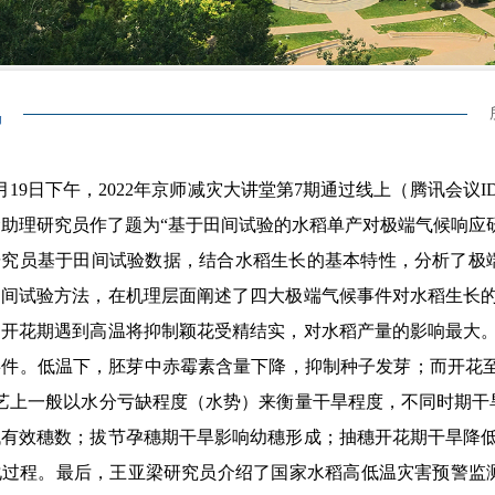
讯
年6月19日下午，2022年京师减灾大讲堂第7期通过线上（腾讯会议I
助理研究员作了题为“基于田间试验的水稻单产对极端气候响应研
研究员基于田间试验数据，结合水稻生长的基本特性，分析了极
田间试验方法，在机理层面阐述了四大极端气候事件对水稻生长的
中开花期遇到高温将抑制颖花受精结实，对水稻产量的影响最大。
件。低温下，胚芽中赤霉素含量下降，抑制种子发芽；而开花至
农艺上一般以水分亏缺程度（水势）来衡量干旱程度，不同时期干
低有效穗数；拔节孕穗期干旱影响幼穗形成；抽穗开花期干旱降低
化过程。最后，王亚梁研究员介绍了国家水稻高低温灾害预警监