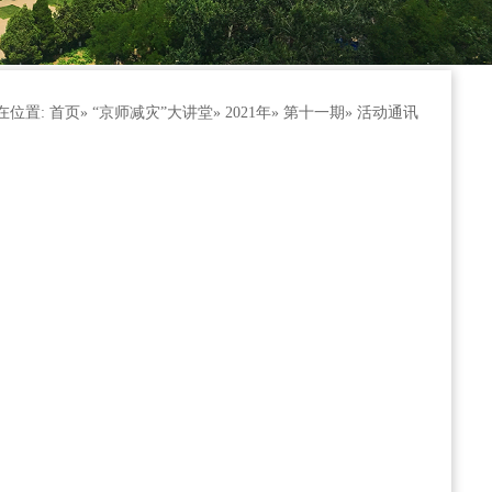
在位置:
首页
»
“京师减灾”大讲堂
»
2021年
»
第十一期
» 活动通讯